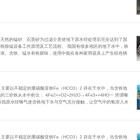
以天然的锰砂、石英砂为过滤介质使地下原水经处理后完全达到了国
铁除锰设备工作原理及工艺流程。 我国有很多地区的地下水中，铁
标准。含铁、锰水有铁腥味，使用中能在各种家用器具上产生棕色锈
主要以不稳定的重碳酸亚铁Fe（HCO3）2 存在于水中，当含铁地
从水中析出： 4Fe2++O2+2H2O→4Fe3++4HO一 所谓曝
系指原水经曝气使含铁地下水与空气充分接触，让空气中的氧溶入水
主要以不稳定的重碳酸亚铁Fe（HCO3）2 存在于水中，当含铁地