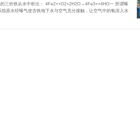
从水中析出： 4Fe2++O2+2H2O→4Fe3++4HO一 所谓曝
系指原水经曝气使含铁地下水与空气充分接触，让空气中的氧溶入水