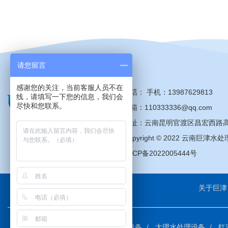
请您留言
感谢您的关注，当前客服人员不在
电话：
手机：
13987629813
线，请填写一下您的信息，我们会
尽快和您联系。
邮箱：110333336@qq.com
地址：云南昆明官渡区昌宏西路高
Copyright © 2022 云南巨
滇ICP备2022005444号
关于巨津
昆明水处理设备
曲靖水处理设备
大理水处理设备
红