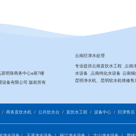
云南巨津水处理
专业提供
云南直饮水工程
,
云南
原明珠商务中心a座7楼
水设备
,
云南纯化水设备
云南锅
昆明净水机、昆明软水机维修售
津水处理设备有限公司 版权所有
商务直饮水机
公共饮水台
直饮水工程
设备中心
巨津售后
河净水设备
玉溪净水设备
丽江净水设备
文山净水设备
楚雄