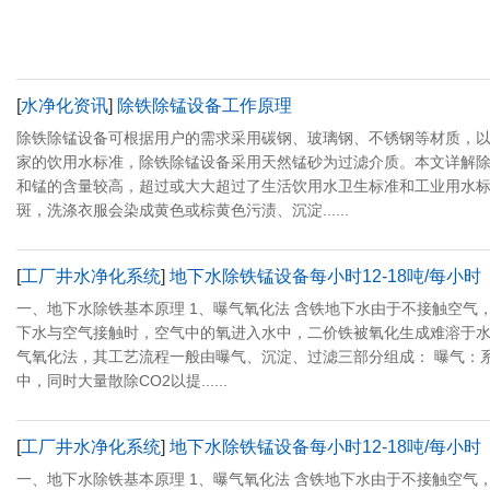
[
水净化资讯
]
除铁除锰设备工作原理
除铁除锰设备可根据用户的需求采用碳钢、玻璃钢、不锈钢等材质，
家的饮用水标准，除铁除锰设备采用天然锰砂为过滤介质。本文详解除
和锰的含量较高，超过或大大超过了生活饮用水卫生标准和工业用水
斑，洗涤衣服会染成黄色或棕黄色污渍、沉淀......
[
工厂井水净化系统
]
地下水除铁锰设备每小时12-18吨/每小时
一、地下水除铁基本原理 1、曝气氧化法 含铁地下水由于不接触空气，
下水与空气接触时，空气中的氧进入水中，二价铁被氧化生成难溶于水的三价铁
气氧化法，其工艺流程一般由曝气、沉淀、过滤三部分组成： 曝气：
中，同时大量散除CO2以提......
[
工厂井水净化系统
]
地下水除铁锰设备每小时12-18吨/每小时
一、地下水除铁基本原理 1、曝气氧化法 含铁地下水由于不接触空气，